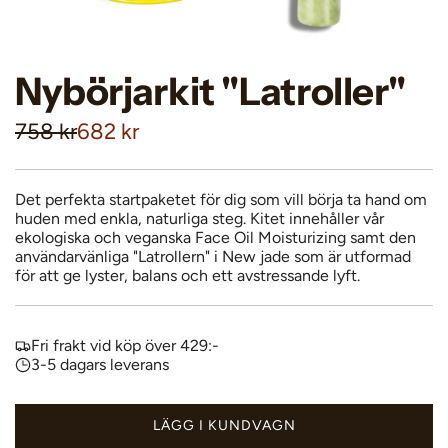
Nybörjarkit "Latroller"
R
O
758 kr
682 kr
e
r
a
d
Det perfekta startpaketet för dig som vill börja ta hand om
huden med enkla, naturliga steg. Kitet innehåller vår
p
i
ekologiska och veganska Face Oil Moisturizing samt den
användarvänliga "Latrollern" i New jade som är utformad
r
n
för att ge lyster, balans och ett avstressande lyft.
i
a
s
r
Fri frakt vid köp över 429:-
3-5 dagars leverans
i
e
LÄGG I KUNDVAGN
L
p