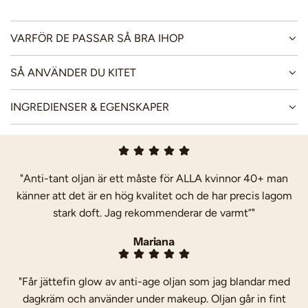
A
r
D
D
VARFÖR DE PASSAR SÅ BRA IHOP
i
A
R
s
SÅ ANVÄNDER DU KITET
.
.
INGREDIENSER & EGENSKAPER
.
"Anti-tant oljan är ett måste för ALLA kvinnor 40+ man
känner att det är en hög kvalitet och de har precis lagom
stark doft. Jag rekommenderar de varmt”"
Mariana
"Får jättefin glow av anti-age oljan som jag blandar med
dagkräm och använder under makeup. Oljan går in fint